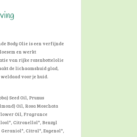
ving
e Body Olie is een verfijnde
bloesem en werkt
ie van rijke rozenbottelolie
maakt de lichaamshuid glad,
 weldaad voor je huid.
ba) Seed Oil, Prunus
lmond) Oil, Rosa Moschata
Flower Oil, Fragrance
ool*, Citronellol*, Benzyl
 Geraniol*, Citral*, Eugenol*,