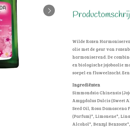
Productomschrij
Wilde Rozen Harmoniserend
olie met de geur van rozen
harmoniserend. De combinat
en biologische jojobaolie 
soepel en fluweelzacht. Een
Ingrediënten
Simmondsia Chinensis (Jojo
Amygdalus Dulcis (Sweet A
Seed Oil, Rosa Damascena 
(Parfum)*, Limonene*, Linal
Alcohol*, Benzyl Benzoate*,