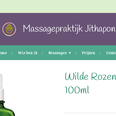
Massagepraktijk Jithapon
ome
Wie ben ik
Massages
Prijzen
Cont
Wilde Rozen
100ml