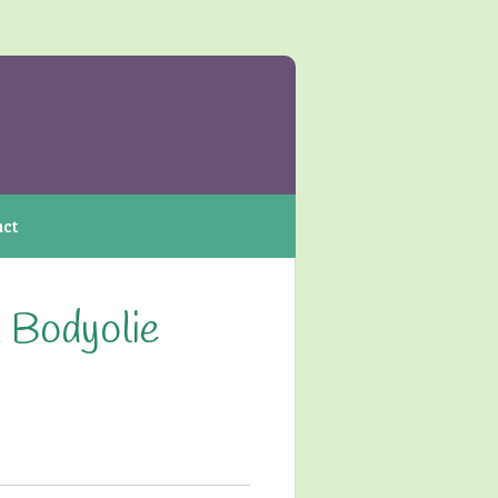
act
 Bodyolie