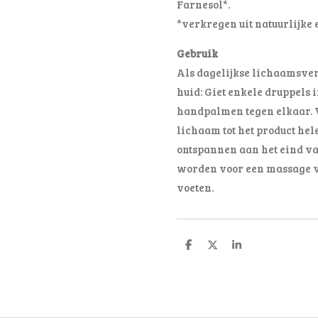
Farnesol*.
*verkregen uit natuurlijke 
Gebruik
Als dagelijkse lichaamsver
huid: Giet enkele druppels 
handpalmen tegen elkaar. V
lichaam tot het product he
ontspannen aan het eind va
worden voor een massage v
voeten.
D
D
S
e
e
h
l
e
a
e
l
r
n
e